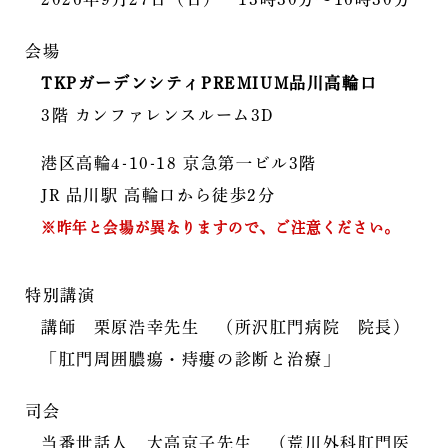
会場
TKPガーデンシティPREMIUM品川高輪口
3階 カンファレンスルーム3D
港区高輪4-10-18 京急第一ビル3階
JR 品川駅 高輪口から徒歩2分
※昨年と会場が異なりますので、ご注意ください。
特別講演
講師 栗原浩幸先生 （所沢肛門病院 院長）
「肛門周囲膿瘍・痔瘻の診断と治療」
司会
当番世話人 大高京子先生 （荒川外科肛門医